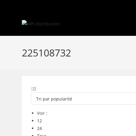
Skip
to
content
225108732
Voir :
12
24
Tous