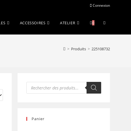
Connexion
Toggle
LES
ACCESSOIRES
ATELIER
0
website
>
Produits
>
225108732
search
Recherche
de
produits
Panier