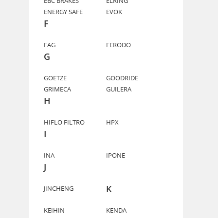
EBC BRAKES
ELRING
ENERGY SAFE
EVOK
F
FAG
FERODO
G
GOETZE
GOODRIDE
GRIMECA
GUILERA
H
HIFLO FILTRO
HPX
I
INA
IPONE
J
K
JINCHENG
KEIHIN
KENDA