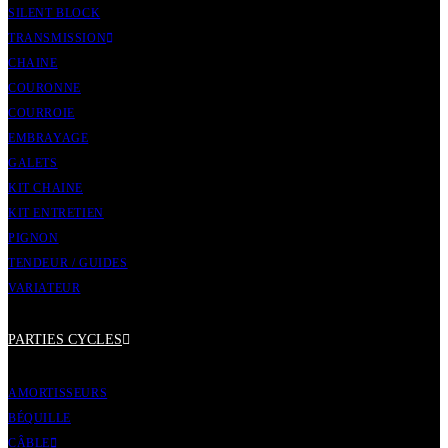
SILENT BLOCK
TRANSMISSION
CHAINE
COURONNE
COURROIE
EMBRAYAGE
GALETS
KIT CHAINE
KIT ENTRETIEN
PIGNON
TENDEUR / GUIDES
VARIATEUR
PARTIES CYCLES
AMORTISSEURS
BÉQUILLE
CÂBLE