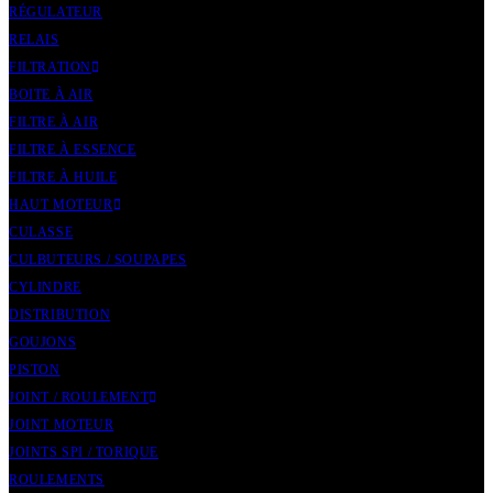
RÉGULATEUR
RELAIS
FILTRATION
BOITE À AIR
FILTRE À AIR
FILTRE À ESSENCE
FILTRE À HUILE
HAUT MOTEUR
CULASSE
CULBUTEURS / SOUPAPES
CYLINDRE
DISTRIBUTION
GOUJONS
PISTON
JOINT / ROULEMENT
JOINT MOTEUR
JOINTS SPI / TORIQUE
ROULEMENTS