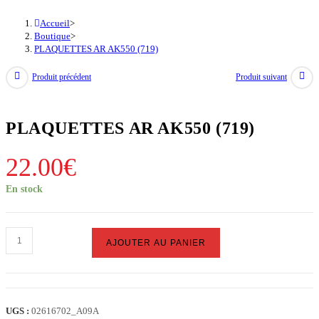
Accueil
>
Boutique
>
PLAQUETTES AR AK550 (719)
Produit précédent
Produit suivant
PLAQUETTES AR AK550 (719)
22.00
€
En stock
quantité
AJOUTER AU PANIER
de
PLAQUETTES
AR
AK550
UGS :
02616702_A09A