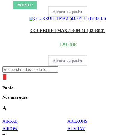
prix
prix
initial
actuel
PROMO !
était :
est :
Ajouter au panier
55.00€.
39.90€.
COURROIE TMAX 500 04-11 (B2-0613)
129.00
€
Ajouter au panier
Recherche
de
produits
Panier
Nos marques
A
AIRSAL
AREXONS
ARROW
AUVRAY