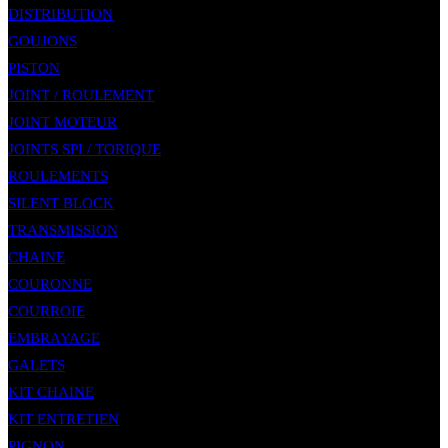
DISTRIBUTION
GOUJONS
PISTON
JOINT / ROULEMENT
JOINT MOTEUR
JOINTS SPI / TORIQUE
ROULEMENTS
SILENT BLOCK
TRANSMISSION
CHAINE
COURONNE
COURROIE
EMBRAYAGE
GALETS
KIT CHAINE
KIT ENTRETIEN
PIGNON