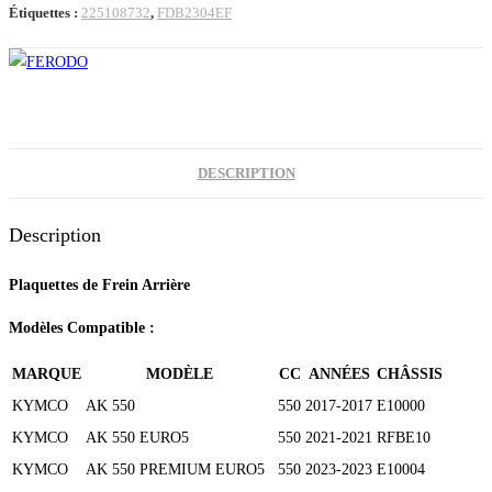
(719)
Étiquettes :
225108732
,
FDB2304EF
DESCRIPTION
Description
Plaquettes de Frein Arrière
Modèles Compatible :
MARQUE
MODÈLE
CC
ANNÉES
CHÂSSIS
KYMCO
AK 550
550
2017-2017
E10000
KYMCO
AK 550 EURO5
550
2021-2021
RFBE10
KYMCO
AK 550 PREMIUM EURO5
550
2023-2023
E10004