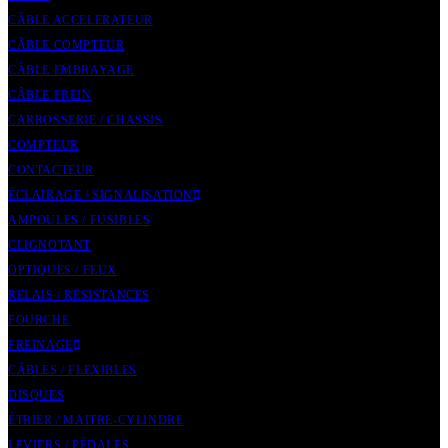
CÂBLE ACCELERATEUR
CÂBLE COMPTEUR
CÂBLE EMBRAYAGE
CÂBLE FREIN
CARROSSERIE / CHASSIS
COMPTEUR
CONTACTEUR
ÉCLAIRAGE / SIGNALISATION
AMPOULES / FUSIBLES
CLIGNOTANT
OPTIQUES / FEUX
RELAIS / RESISTANCES
FOURCHE
FREINAGE
CÂBLES / FLEXIBLES
DISQUES
ÉTRIER / MAITRE-CYLINDRE
LEVIERS / PÉDALES