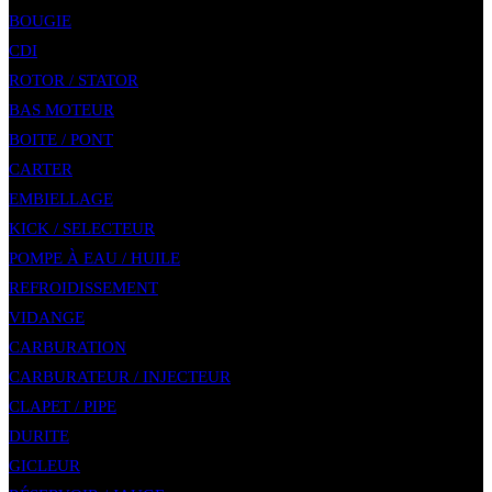
BOUGIE
CDI
ROTOR / STATOR
BAS MOTEUR
BOITE / PONT
CARTER
EMBIELLAGE
KICK / SELECTEUR
POMPE À EAU / HUILE
REFROIDISSEMENT
VIDANGE
CARBURATION
CARBURATEUR / INJECTEUR
CLAPET / PIPE
DURITE
GICLEUR