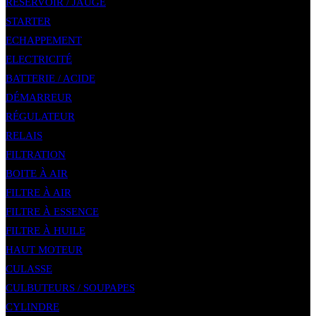
RÉSERVOIR / JAUGE
STARTER
ECHAPPEMENT
ELECTRICITÉ
BATTERIE / ACIDE
DÉMARREUR
RÉGULATEUR
RELAIS
FILTRATION
BOITE À AIR
FILTRE À AIR
FILTRE À ESSENCE
FILTRE À HUILE
HAUT MOTEUR
CULASSE
CULBUTEURS / SOUPAPES
CYLINDRE