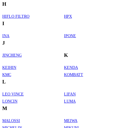
H
HIFLO FILTRO
HPX
I
INA
IPONE
J
K
JINCHENG
KEIHIN
KENDA
KMC
KOMBATT
L
LEO VINCE
LIFAN
LONCIN
LUMA
M
MALOSSI
MEIWA
MICHELIN
MIKUNI