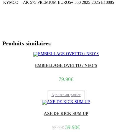
KYMCO
AK 575 PREMIUM EURO5+
550
2025-2025
E10005
Produits similaires
EMBIELLAGE OVETTO / NEO’S
79.90
€
Ajouter au panier
AXE DE KICK SUM UP
Le
Le
39.90
€
55.00
€