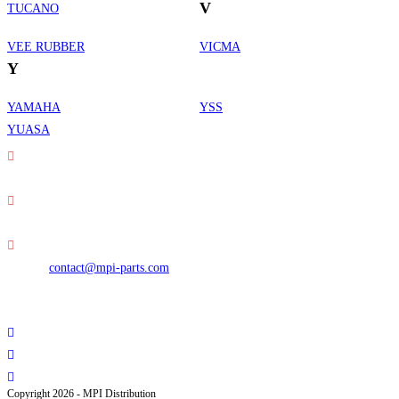
V
TUCANO
VEE RUBBER
VICMA
Y
YAMAHA
YSS
Informations de contact
YUASA
Adresse :
30 rue Erard - 75012 Paris
Téléphone :
01 49 23 42 23
S’ouvre
E-mail :
contact@mpi-parts.com
dans
Nous suivre
votre
S’ouvre
application
dans
S’ouvre
un
dans
S’ouvre
Copyright 2026 - MPI Distribution
nouvel
un
dans