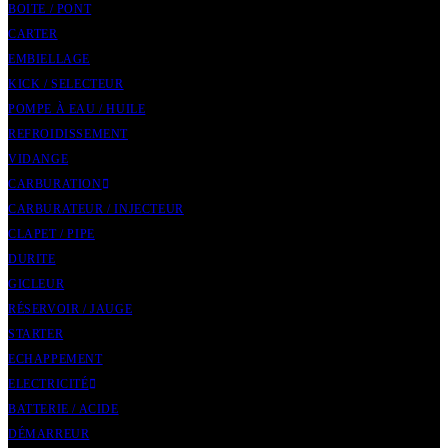
BOITE / PONT
CARTER
EMBIELLAGE
KICK / SELECTEUR
POMPE À EAU / HUILE
REFROIDISSEMENT
VIDANGE
CARBURATION
CARBURATEUR / INJECTEUR
CLAPET / PIPE
DURITE
GICLEUR
RÉSERVOIR / JAUGE
STARTER
ECHAPPEMENT
ELECTRICITÉ
BATTERIE / ACIDE
DÉMARREUR