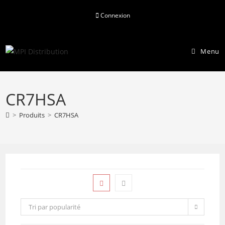
Skip
Connexion
to
content
Menu
CR7HSA
>
Produits
>
CR7HSA
Tri par popularité