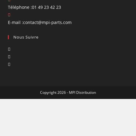
Téléphone :
01 49 23 42 23
S’ouvre
E-mail :
contact@mpi-parts.com
dans
Nous Suivre
votre
application
S’ouvre
dans
S’ouvre
un
dans
S’ouvre
nouvel
un
dans
onglet
nouvel
un
onglet
nouvel
Copyright 2026 - MPI Distribution
onglet