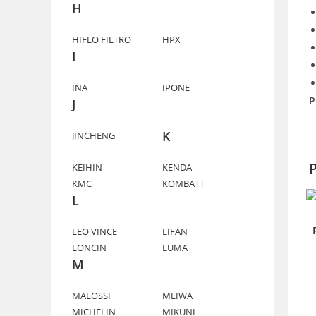
H
HIFLO FILTRO
HPX
I
INA
IPONE
P
J
K
JINCHENG
P
KEIHIN
KENDA
KMC
KOMBATT
L
LEO VINCE
LIFAN
LONCIN
LUMA
M
MALOSSI
MEIWA
MICHELIN
MIKUNI