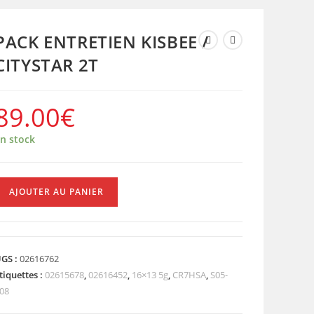
PACK ENTRETIEN KISBEE /
CITYSTAR 2T
89.00
€
n stock
uantité
AJOUTER AU PANIER
e
ACK
NTRETIEN
ISBEE
GS :
02616762
tiquettes :
02615678
,
02616452
,
16×13 5g
,
CR7HSA
,
S05-
ITYSTAR
08
T