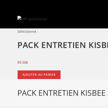
Skip
to
content
Sélectionné :
PACK ENTRETIEN KISB
89.00
€
quantité
AJOUTER AU PANIER
de
PACK
PACK ENTRETIEN KISBEE 
ENTRETIEN
KISBEE
/