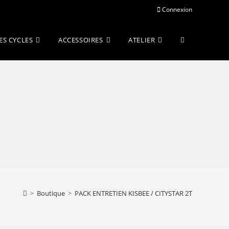
Connexion
Toggle
ES CYCLES
ACCESSOIRES
ATELIER
website
search
>
Boutique
>
PACK ENTRETIEN KISBEE / CITYSTAR 2T