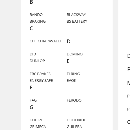
B
BANDO
BLACKWAY
BRAKING
BS BATTERY
C
D
CHT CHIARAVALLI
DID
DOMINO
D
E
DUNLOP
EBC BRAKES
ELRING
ENERGY SAFE
EVOK
M
F
P
FAG
FERODO
G
P
GOETZE
GOODRIDE
C
GRIMECA
GUILERA